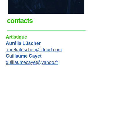
contacts
Artistique
Aurélia Lüscher
aurelialuscher@icloud.com
Guillaume Cayet
guillaumecayet@yahoo.fr
Administration | production
Emilie Leloup
06 82 91 20 03 |
ciedesordredeschoses@gmail.com
Attachée de production
Bàrbara Moreira
06 01 89 79 07 |