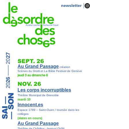
newsletter
27
SEPT. 26
—— 20
Au Grand Passage
création
Scènes du Grütli et La Bâtie Festival de Genève
jeudi 3 au dimanche 6
26
NOV. 26
20
Les corps incorruptibles
— SON
Théâtre Municipal de Grenoble
SAI —
mardi 10
Innocent.es
Espace 1789 – Saint-Ouen / tournée dans les
collèges
(dates en cours)
Au Grand Passage
Théâtre de Châtillon - festival OVNI