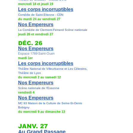
mercredi 18 et jeudi 19
Les corps incorruptibles
Comédie de Saint-Etienne - CDN
du mardi 24 au vendredi 27
Nos Empereurs
La Comédie de Clermont-Ferrand Scène nationale
jeudi 26 et vendredi 27
DÉC. 26
Nos Empereurs
Espace 1789 Saint-Ouen
mardi 1er
Les corps incorruptibles
Théâtre National de Villeurbanne et Les Célestins,
Théâtre de Lyon
du mercredi 2 au samedi 12
Nos Empereurs
Scène nationale de l’Essonne
vendredi 4
Nos Empereurs
MC 93 Maison de la Culture de Seine-St-Denis
Bobigny
du mercredi 9 au dimanche 13
JANV. 27
Au Grand Passage