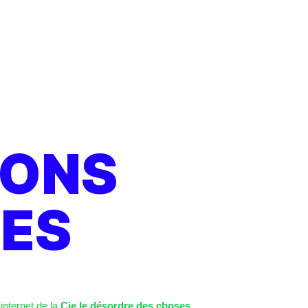
IONS
ES
internet de la
Cie le désordre des choses
.