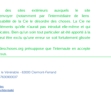
t des sites extérieurs auxquels le site
nvoyer (notamment par l’intermédiaire de liens
sabilité de la Cie le désordre des choses. La Cie ne
léments qu’elle n’aurait pas introduit elle-même et qui
cates. Bien qu’un soin tout particulier ait été apporté à la
peut être exclu qu’une erreur se soit fortuitement glissée
deschoses.org présuppose que l’internaute en accepte
ssus.
e le Vénérable - 63000 Clermont-Ferrand
57630900037
les
nfidentialité