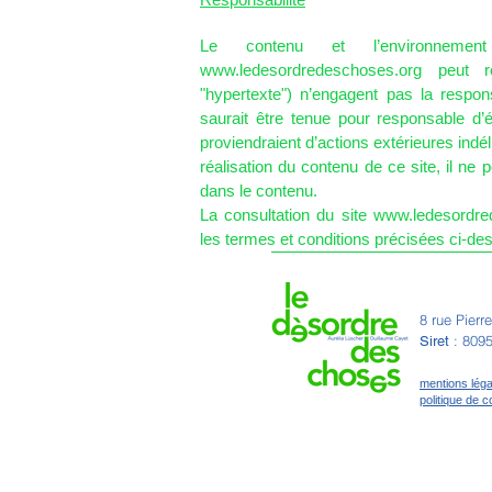
Le contenu et l’environnemen
www.ledesordredeschoses.org
peut re
"hypertexte") n’engagent pas la respon
saurait être tenue pour responsable d’é
proviendraient d’actions extérieures indéli
réalisation du contenu de ce site, il ne 
dans le contenu.
La consultation du site www.ledesordre
les termes et conditions précisées ci-de
8 rue Pierr
: 809
Siret
mentions léga
politique de co