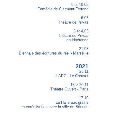
9 et 10.05
Comédie de Clermont-Ferrand
6.05
Théâtre de Privas
3 et 4.05
Théâtre de Privas
en itinérance
21.03
Biennale des écritures du réel - Marseille
2021
25.11
L'ARC - Le Creusot
16 > 20.11
Théâtre Ouvert - Paris
17.10
La Halle aux grains
en coréalisation avec la ville de Brioude
itinérance Comédie de Clermont-Ferrand
7.10
salle des fêtes de Saint-Pierre-Roche
en coréalisation avec Le Poulailler