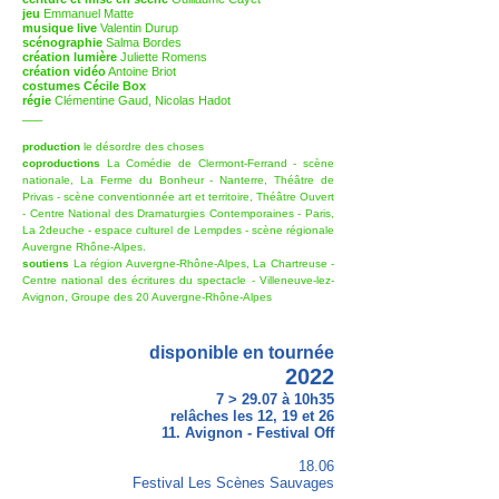
jeu
Emmanuel Matte
musique
live
Valentin Durup
scénographie
Salma Bordes
création lumière
Juliette Romens
création vidéo
Antoine Briot
costumes Cécile Box
régie
Clémentine Gaud, Nicolas Hadot
___
production
le désordre des choses
coproductions
La Comédie de Clermont-Ferrand - scène
nationale, La Ferme du Bonheur - Nanterre, Théâtre de
Privas - scène conventionnée art et territoire, Théâtre Ouvert
- Centre National des Dramaturgies Contemporaines - Paris,
La 2deuche - espace culturel de Lempdes - scène régionale
Auvergne Rhône-Alpes.
soutiens
La région Auvergne-Rhône-Alpes, La Chartreuse -
Centre national des écritures du spectacle - Villeneuve-lez-
Avignon, Groupe des 20 Auvergne-Rhône-Alpes
disponible en tournée
2022
7 > 29.07 à 10h35
relâches les 12, 19 et 26
11. Avignon - Festival Off
18.06
Festival Les Scènes Sauvages