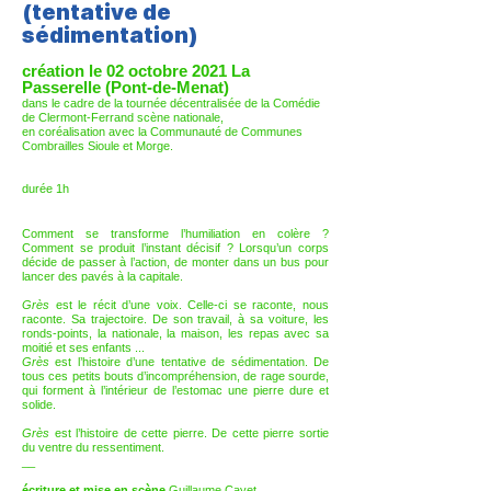
(tentative de
sédimentation)
création le 02 octobre 2021 La
Passerelle (Pont-de-Menat)
dans le cadre de la tournée décentralisée de la Comédie
de Clermont-Ferrand scène nationale,
en coréalisation avec la Communauté de Communes
Combrailles Sioule et Morge.
durée 1h
Comment se transforme l’humiliation en colère ?
Comment se produit l’instant décisif ? Lorsqu’un corps
décide de passer à l’action, de monter dans un bus pour
lancer des pavés à la capitale.
Grès
est le récit d’une voix. Celle-ci se raconte, nous
raconte. Sa trajectoire. De son travail, à sa voiture, les
ronds-points, la nationale, la maison, les repas avec sa
moitié et ses enfants ...
Grès
est l’histoire d’une tentative de sédimentation. De
tous ces petits bouts d’incompréhension, de rage sourde,
qui forment à l’intérieur de l’estomac une pierre dure et
solide.
Grès
est l’histoire de cette pierre. De cette pierre sortie
du ventre du ressentiment.
__
écriture et mise en scène
Guillaume Cayet